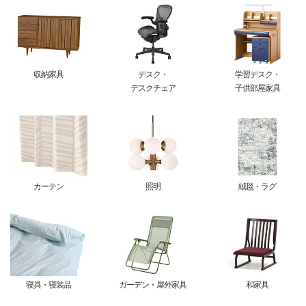
収納家具
デスク・
学習デスク・
デスクチェア
子供部屋家具
カーテン
照明
絨毯・ラグ
寝具・寝装品
ガーデン・屋外家具
和家具