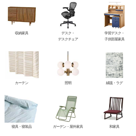
収納家具
デスク・
学習デスク・
デスクチェア
子供部屋家具
カーテン
照明
絨毯・ラグ
寝具・寝装品
ガーデン・屋外家具
和家具