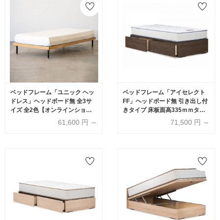
ベッドフレーム「ユニック ヘッ
ベッドフレーム「アイセレクト
ドレス」ヘッドボード無 全3サ
FF」ヘッドボード無 引き出し付
イズ 全2色【オンラインショッ
きタイプ 床板面高335ｍｍタイ
プ限定品】
プ 全3色
61,600
円 ～
71,500
円 ～