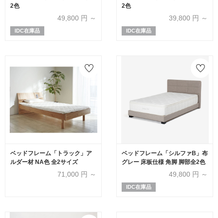
2色
2色
49,800
円 ～
39,800
円 ～
IDC在庫品
IDC在庫品
ベッドフレーム「トラック」ア
ベッドフレーム「シルファB」布
ルダー材 NA色 全2サイズ
グレー 床板仕様 角脚 脚部全2色
71,000
円 ～
49,800
円 ～
IDC在庫品