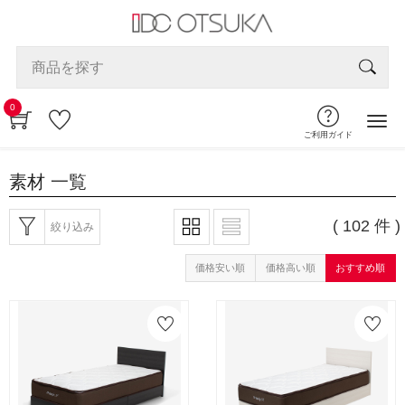
0
ご利用ガイド
素材
一覧
( 102 件 )
絞り込み
価格安い順
価格高い順
おすすめ順