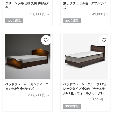
グリーン 床板仕様 丸脚 脚部全2
無し ナチュラル色 ダブルサイ
色
ズ
49,800
円 ～
49,800
円
IDC在庫品
IDC在庫品
ベッドフレーム 「カンティーニ
ベッドフレーム「グルーブ LG」
ュ」全2色 全4サイズ
レッグタイプ 全2色（ナチュラ
ルNA色・ウォールナットグレー
236,500
円 ～
WNG色）全5サイズ
44,800
円 ～
IDC在庫品