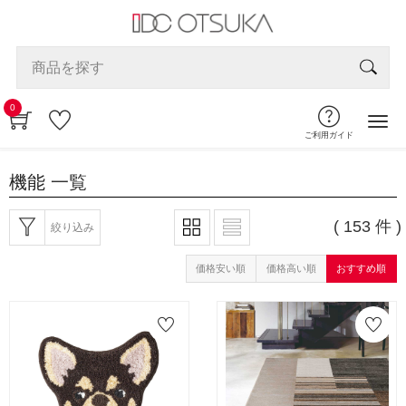
0
ご利用ガイド
機能
一覧
( 153 件 )
絞り込み
価格安い順
価格高い順
おすすめ順