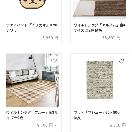
チェアパッド 「イヌカオ」＃50
ウィルトンラグ「アルタム」全4
チワワ
サイズ 全2色 防炎
3,960
円
33,800
円 ～
ウィルトンラグ「フルー」全3サ
マット「マシュー」50ｘ80cm
イズ 全2色
防炎
9,700
円 ～
6,800
円