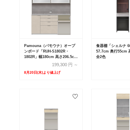
Pamouna（パモウナ）オープ
食器棚「シェルナ 6
ンボード「RUH-S1802R・
57.7cm 奥行55cm
1802R」幅180cm 高さ206.5cm
全2色
奥行2サイズ（44.5cm・
199,300
円 ～
50cm）下台オープンタイプ 全
8月20日(木)より値上げ
4色