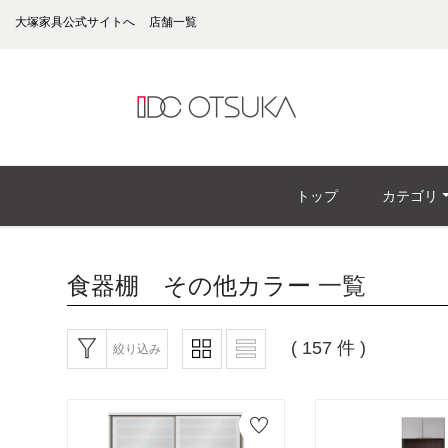
大塚家具公式サイトへ
店舗一覧
トップ
カテゴリ
食器棚 その他カラー
一覧
( 157 件 )
絞り込み