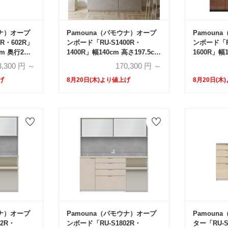
ウナ）オープ
Pamouna（パモウナ）オープ
Pamoun
R・602R」
ンボード「RU-S1400R・
ンボード「RU
cm 奥行2サ
1400R」幅140cm 高さ197.5cm
1600R」幅1
cm）全4色
奥行2サイズ（44.5cm・
奥行2サイズ
3,300
円 ～
170,300
円 ～
50cm）下台引出しタイプ 全4
50cm）下
げ
8月20日(木)より値上げ
8月20日(木
色
色
ウナ）オープ
Pamouna（パモウナ）オープ
Pamoun
2R・
ンボード「RU-S1802R・
ター「RU-S