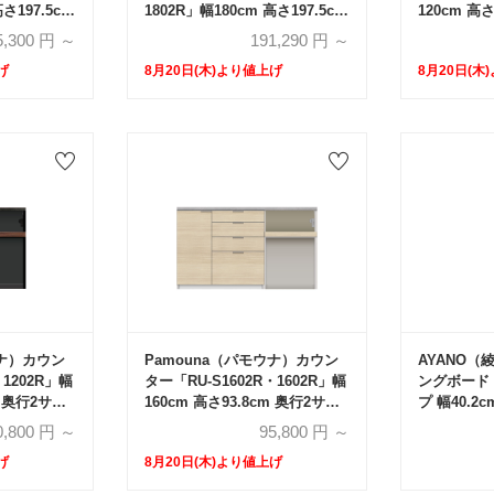
高さ197.5cm
1802R」幅180cm 高さ197.5cm
120cm 高
cm・
奥行2サイズ（44.5cm・
ズ（44.5c
5,300
円 ～
191,290
円 ～
ンタイプ 全
50cm）下台オープンタイプ 全
げ
8月20日(木)より値上げ
8月20日(木
4色
ウナ）カウン
Pamouna（パモウナ）カウン
AYANO
・1202R」幅
ター「RU-S1602R・1602R」幅
ングボード
m 奥行2サイ
160cm 高さ93.8cm 奥行2サイ
プ 幅40.2
m）全4色
ズ（44.5cm・50cm）全4色
202cm 全2
0,800
円 ～
95,800
円 ～
げ
8月20日(木)より値上げ