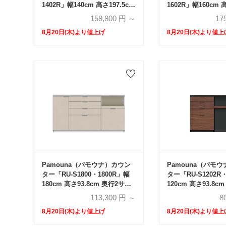
1402R」幅140cm 高さ197.5cm
1602R」幅160cm 
奥行2サイズ（44.5cm・
奥行2サイズ（44.5
159,800
円 ～
17
50cm）下台オープンタイプ 全
50cm）下台オープ
8月20日(木)より値上げ
8月20日(木)より値上
4色
4色
Pamouna（パモウナ）カウン
Pamouna（パモ
ター「RU-S1800・1800R」幅
ター「RU-S1202R
180cm 高さ93.8cm 奥行2サイ
120cm 高さ93.8c
ズ（44.5cm・50cm）全4色
ズ（44.5cm・50c
113,300
円 ～
8
8月20日(木)より値上げ
8月20日(木)より値上