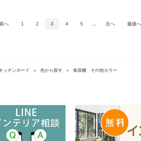
前へ
1
2
3
4
5
...
次へ
最後
キッチンボード
＞
色から探す
＞
食器棚 その他カラー