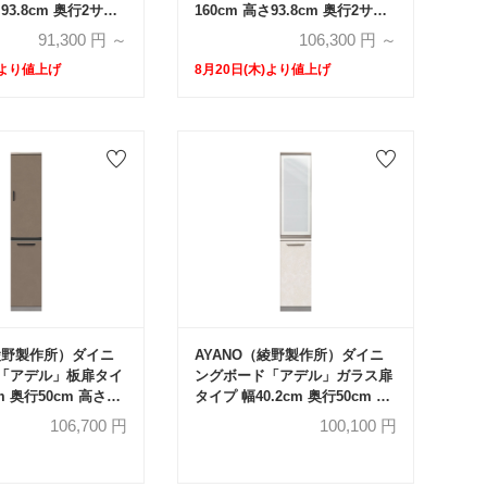
さ93.8cm 奥行2サイ
160cm 高さ93.8cm 奥行2サイ
m・50cm）全4色
ズ（44.5cm・50cm）全4色
91,300
円 ～
106,300
円 ～
)より値上げ
8月20日(木)より値上げ
（綾野製作所）ダイニ
AYANO（綾野製作所）ダイニ
「アデル」板扉タイ
ングボード「アデル」ガラス扉
cm 奥行50cm 高さ
タイプ 幅40.2cm 奥行50cm 高
色
さ202cm 全2色
106,700
円
100,100
円