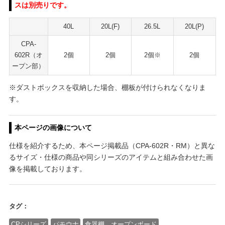
スは別売りです。
40L
20L(F)
26.5L
20L(P)
CPA-
602R（オ
2個
2個
2個※
2個
ープン部）
※ダストボックスを収納した場合、棚板が付けられなくなりま
す。
本ページの画像について
仕様を紹介するため、本ページ掲載品（CPA-602R・RM）と異な
るサイズ・仕様の商品や同シリーズのアイテムと組み合わせた画
像を掲載しております。
タグ：
CPシリーズ
パモウナ
食器棚 オープンボード