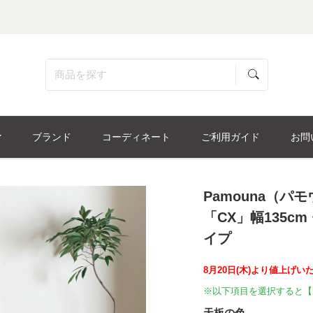
ブランド
コーディネート
ご利用ガイド
お問
Pamouna（
「CX」幅135c
イプ
8月20日(木)より値上げい
※以下項目を選択すると【
天板の色