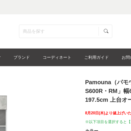
ブランド
コーディネート
ご利用ガイド
お問
Pamouna（パ
S600R・RM」幅6
197.5cm 上
8月20日(木)より値上げい
※以下項目を選択すると【
カラー