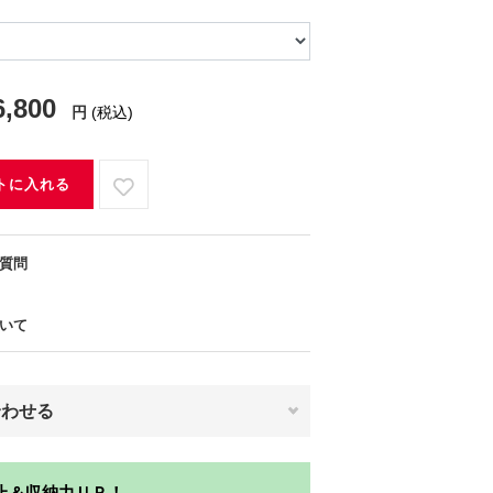
6,800
円
(税込)
トに入れる
質問
いて
合わせる
止＆収納力ＵＰ！