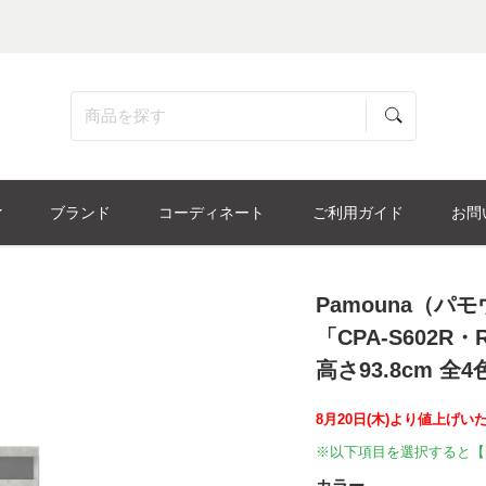
ブランド
コーディネート
ご利用ガイド
お問
Pamouna（
「CPA-S602R・
高さ93.8cm 全4
8月20日(木)より値上げい
※以下項目を選択すると【
カラー