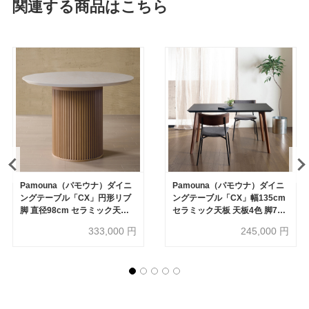
関連する商品はこちら
Pamouna（パモウナ）ダイニ
Pamouna（パモウナ）ダイニ
ングテーブル「CX」円形リブ
ングテーブル「CX」幅135cm
脚 直径98cm セラミック天板
セラミック天板 天板4色 脚7タ
天板4色 脚3色
イプ
333,000
円
245,000
円