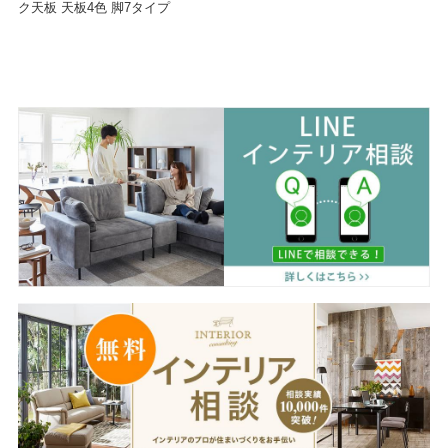
ク天板 天板4色 脚7タイプ