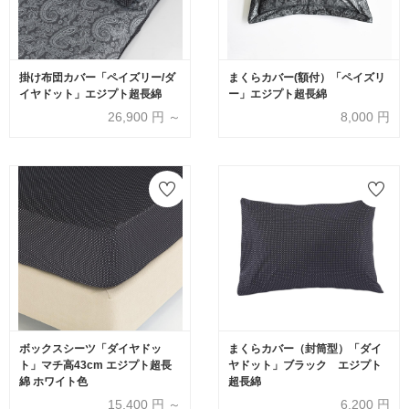
掛け布団カバー「ペイズリー/ダ
まくらカバー(額付）「ペイズリ
イヤドット」エジプト超長綿
ー」エジプト超長綿
26,900
円 ～
8,000
円
ボックスシーツ「ダイヤドッ
まくらカバー（封筒型）「ダイ
ト」マチ高43cm エジプト超長
ヤドット」ブラック エジプト
綿 ホワイト色
超長綿
15,400
円 ～
6,200
円