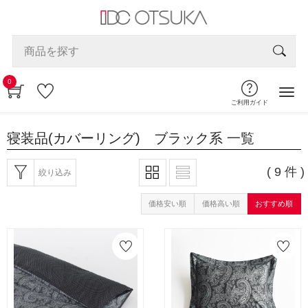
0
ご利用ガイド
寝装品(カバーリング) ブラック系
一覧
( 9 件 )
絞り込み
価格安い順
価格高い順
おすすめ順