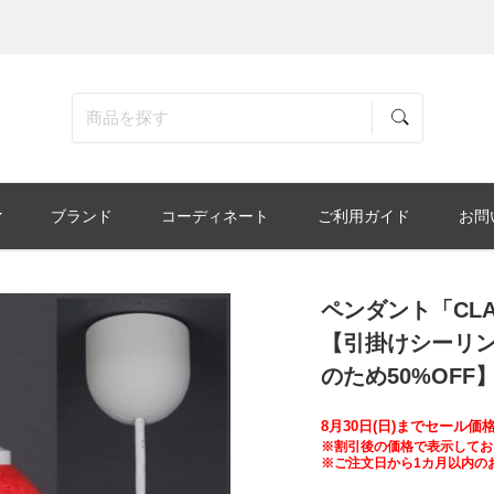
ブランド
コーディネート
ご利用ガイド
お問
ペンダント「CL
【引掛けシーリ
のため50%OFF
8月30日(日)までセール
※割引後の価格で表示してお
※ご注文日から1カ月以内の