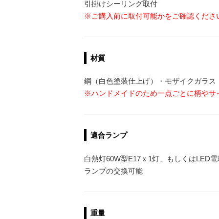
引掛けシーリング取付
※ご購入前に取付可能かをご確認くださ
材質
鋼（白色塗装仕上げ）・モザイクガラス
※ハンドメイドのため一点ごとに柄やサ
適合ランプ
白熱灯60W型E17ｘ1灯、もしくはLED電
ランプの交換可能
重量