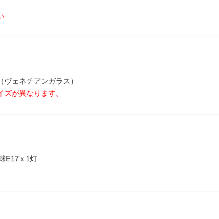
い
（ヴェネチアンガラス）
イズが異なります。
球E17ｘ1灯