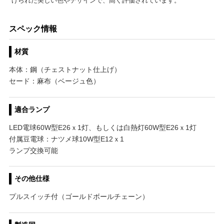
げられた美しい色やデザインで、高く評価されています。
スペック情報
材質
本体：鋼（チェストナット仕上げ）
セード：麻布（ベージュ色）
適合ランプ
LED電球60W型E26ｘ1灯、もしくは白熱灯60W型E26ｘ1灯
付属豆電球：ナツメ球10W型E12ｘ1
ランプ交換可能
その他仕様
プルスイッチ付（ゴールドボールチェーン）