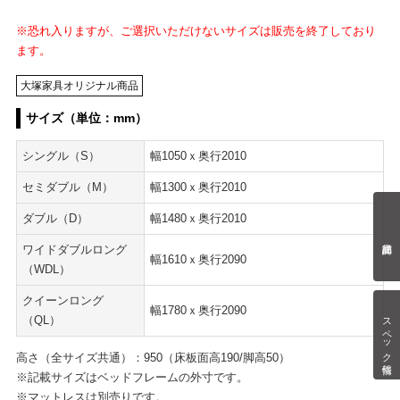
※恐れ入りますが、ご選択いただけないサイズは販売を終了しており
ます。
大塚家具オリジナル商品
サイズ（単位：mm）
シングル（S）
幅1050ｘ奥行2010
セミダブル（M）
幅1300ｘ奥行2010
ダブル（D）
幅1480ｘ奥行2010
ワイドダブルロング
幅1610ｘ奥行2090
（WDL）
クイーンロング
幅1780ｘ奥行2090
スペック情報
（QL）
高さ（全サイズ共通）：950（床板面高190/脚高50）
※記載サイズはベッドフレームの外寸です。
※マットレスは別売りです。