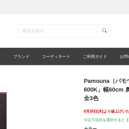
ブランド
コーディネート
ご利用ガイド
お問
Pamouna（パ
600K」幅60cm 
全3色
8月20日(木)より値上げい
※以下項目を選択すると【
カラー