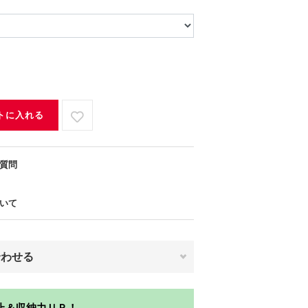
トに入れる
質問
いて
合わせる
止＆収納力ＵＰ！