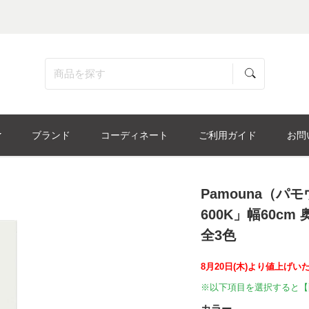
ブランド
コーディネート
ご利用ガイド
お問
Pamouna（パ
600K」幅60cm 
全3色
8月20日(木)より値上げい
※以下項目を選択すると【
カラー