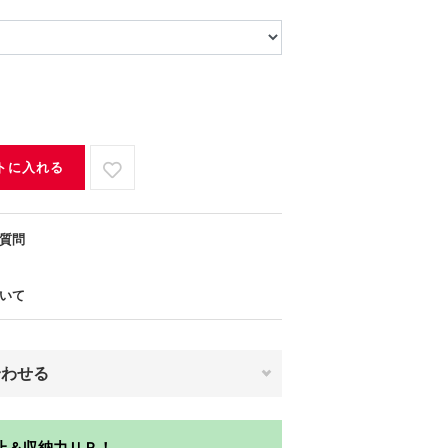
トに入れる
質問
いて
合わせる
止＆収納力ＵＰ！