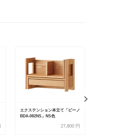
エクステンション本立て「ビーノ
リフティングワゴン
BDA-082NS」NS色
BDW-064NS」NS色
円
27,800
円