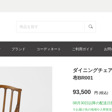
ブランド
コーディネート
ご利用ガイド
お問
ダイニングチェア
布BR001
93,500
円
(税込)
08月30日
以降の配送日
※お届け先の地域や入荷状況