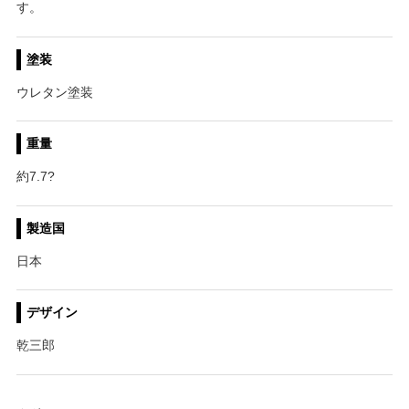
す。
塗装
ウレタン塗装
重量
約7.7?
製造国
日本
デザイン
乾三郎