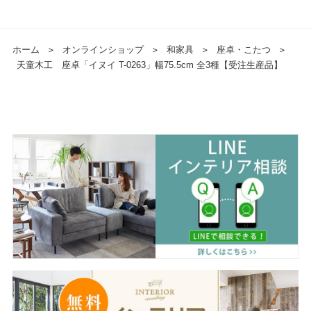
ホーム
＞
オンラインショップ
＞
和家具
＞
座卓・こたつ
＞
天童木工 座卓「イヌイ T-0263」幅75.5cm 全3種【受注生産品】