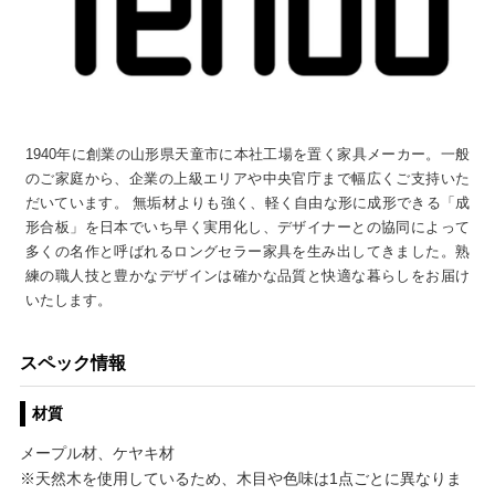
1940年に創業の山形県天童市に本社工場を置く家具メーカー。一般
のご家庭から、企業の上級エリアや中央官庁まで幅広くご支持いた
だいています。 無垢材よりも強く、軽く自由な形に成形できる「成
形合板」を日本でいち早く実用化し、デザイナーとの協同によって
多くの名作と呼ばれるロングセラー家具を生み出してきました。熟
練の職人技と豊かなデザインは確かな品質と快適な暮らしをお届け
いたします。
スペック情報
材質
メープル材、ケヤキ材
※天然木を使用しているため、木目や色味は1点ごとに異なりま