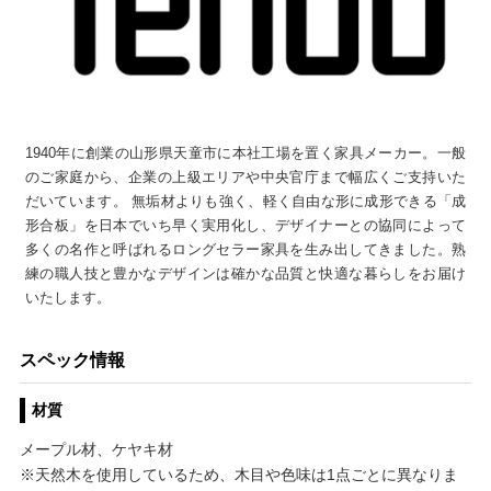
1940年に創業の山形県天童市に本社工場を置く家具メーカー。一般
のご家庭から、企業の上級エリアや中央官庁まで幅広くご支持いた
だいています。 無垢材よりも強く、軽く自由な形に成形できる「成
形合板」を日本でいち早く実用化し、デザイナーとの協同によって
多くの名作と呼ばれるロングセラー家具を生み出してきました。熟
練の職人技と豊かなデザインは確かな品質と快適な暮らしをお届け
いたします。
スペック情報
材質
メープル材、ケヤキ材
※天然木を使用しているため、木目や色味は1点ごとに異なりま