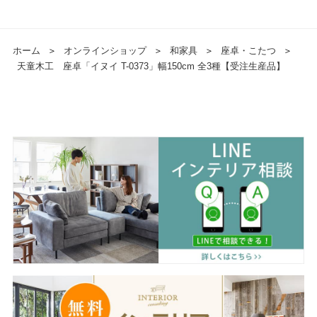
ホーム
＞
オンラインショップ
＞
和家具
＞
座卓・こたつ
＞
天童木工 座卓「イヌイ T-0373」幅150cm 全3種【受注生産品】