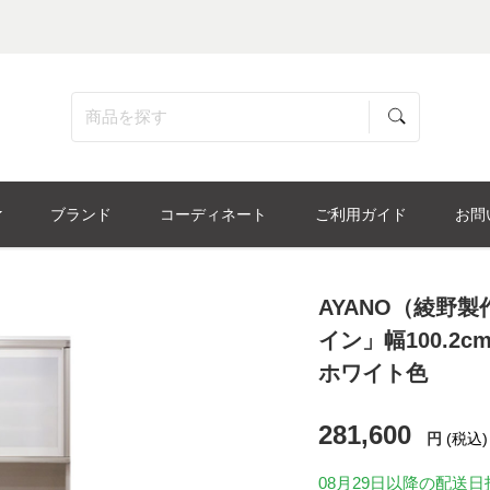
ブランド
コーディネート
ご利用ガイド
お問
AYANO（綾野
イン」幅100.2c
ホワイト色
281,600
円
(税込)
08月29日
以降の配送日