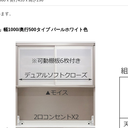
360ｘ奥行435ｘ高さ296
います。
1000/奥行500タイプ パールホワイト色