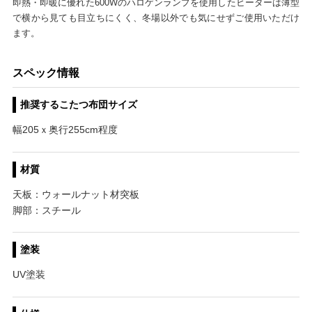
即熱・即暖に優れた600Wのハロゲンランプを使用したヒーターは薄型
で横から見ても目立ちにくく、冬場以外でも気にせずご使用いただけ
ます。
スペック情報
推奨するこたつ布団サイズ
幅205ｘ奥行255cm程度
材質
天板：ウォールナット材突板
脚部：スチール
塗装
UV塗装