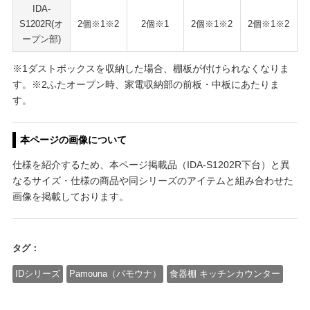
IDA-
S1202R(オ
2個※1※2
2個※1
2個※1※2
2個※1※2
ープン部)
※1ダストボックスを収納した場合、棚板が付けられなくなりま
す。※2ふたオープン時、家電収納部の前板・中板にあたりま
す。
本ページの画像について
仕様を紹介するため、本ページ掲載品（IDA-S1202R下台）と異
なるサイズ・仕様の商品や同シリーズのアイテムと組み合わせた
画像を掲載しております。
タグ：
IDシリーズ
Pamouna（パモウナ）
食器棚 キッチンカウンター