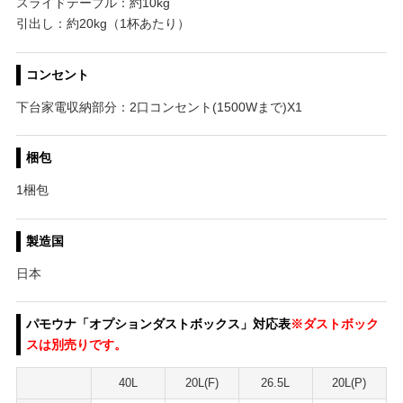
スライドテーブル：約10kg
引出し：約20kg（1杯あたり）
コンセント
下台家電収納部分：2口コンセント(1500Wまで)X1
梱包
1梱包
製造国
日本
パモウナ「オプションダストボックス」対応表
※ダストボック
スは別売りです。
40L
20L(F)
26.5L
20L(P)