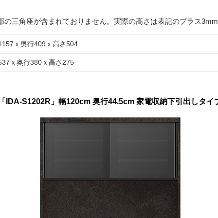
部の三角座が含まれておりません。実際の高さは表記のプラス3m
1157ｘ奥行409ｘ高さ504
537ｘ奥行380ｘ高さ275
-S1202R」幅120cm 奥行44.5cm 家電収納下引出しタイ