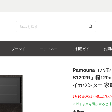
ブランド
コーディネート
ご利用ガイド
お問
Pamouna（パ
S1202R」幅120c
イカウンター 家
8月20日(木)より値上げい
※以下項目を選択すると【
カラー