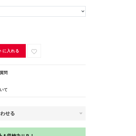
トに入れる
質問
いて
合わせる
止＆収納力ＵＰ！