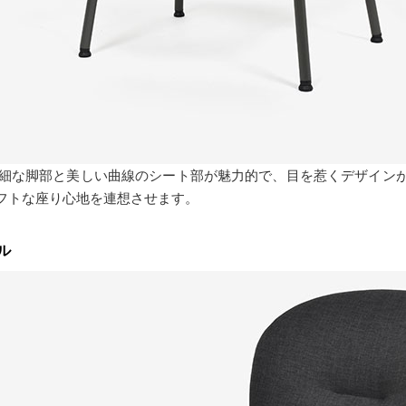
94」は繊細な脚部と美しい曲線のシート部が魅力的で、目を惹くデザ
フトな座り心地を連想させます。
ル