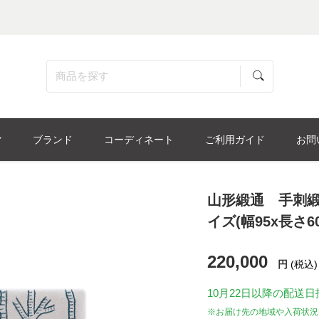
ブランド
コーディネート
ご利用ガイド
お問
山形緞通 手刺緞通「b
イズ(幅95x長さ
220,000
円
(税込)
10月22日
以降の配送日
※お届け先の地域や入荷状況