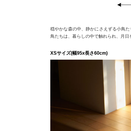
穏やかな森の中、静かにさえずる小鳥た
鳥たちは、暮らしの中で触れられ、月日
XSサイズ(幅95x長さ60cm)