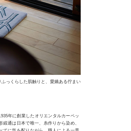
りふっくらした肌触りと、愛嬌ある佇まい
935年に創業したオリエンタルカーペッ
形緞通は日本で唯一、糸作りから染め、
べてに気を配りながら、職人による一貫