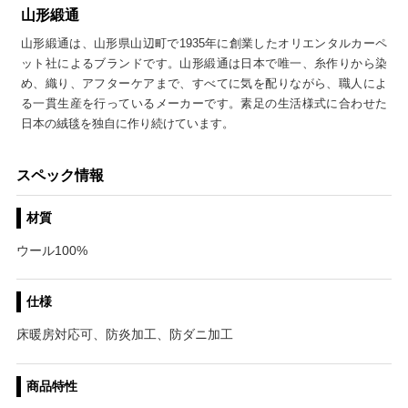
山形緞通
山形緞通は、山形県山辺町で1935年に創業したオリエンタルカーペ
ット社によるブランドです。山形緞通は日本で唯一、糸作りから染
め、織り、アフターケアまで、すべてに気を配りながら、職人によ
る一貫生産を行っているメーカーです。素足の生活様式に合わせた
日本の絨毯を独自に作り続けています。
スペック情報
材質
ウール100%
仕様
床暖房対応可、防炎加工、防ダニ加工
商品特性