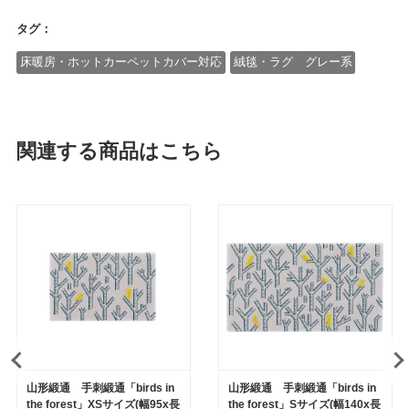
タグ：
床暖房・ホットカーペットカバー対応
絨毯・ラグ グレー系
関連する商品はこちら
山形緞通 手刺緞通「birds in
山形緞通 手刺緞通「birds in
the forest」XSサイズ(幅95x長
the forest」Sサイズ(幅140x長