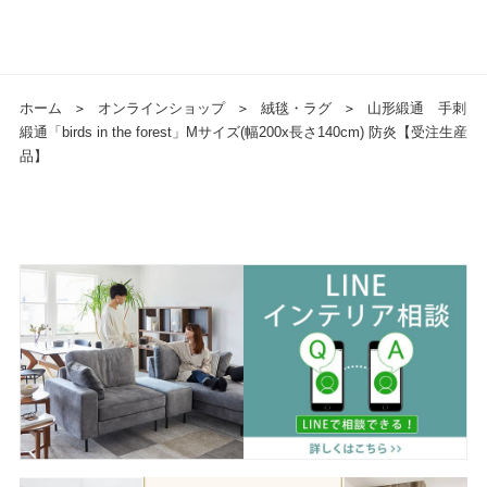
ホーム
＞
オンラインショップ
＞
絨毯・ラグ
＞
山形緞通 手刺
緞通「birds in the forest」Mサイズ(幅200x長さ140cm) 防炎【受注生産
品】