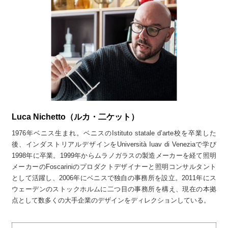
Luca Nichetto（ルカ・二ケット）
1976年ベニス生まれ。ベニスのIstituto statale d’arte校を卒業した
後、インダストリアルデザインをUniversità Iuav di Veneziaで学び
1998年に卒業。1999年からムラノガラスの製造メーカーを経て照明
メーカーのFoscariniのプロダクトデザイナーと照明コンサルタント
として活躍し、2006年にベニスで独自の事務所を設立。2011年にス
ウェーデンのストックホルムに二つ目の事務所を構え、現在の本拠
点として数多くの大手企業のデザインをディレクションしている。