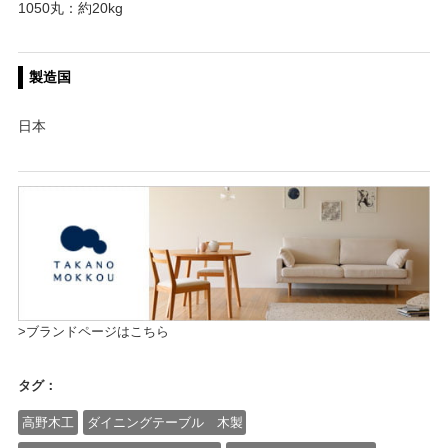
1050丸：約20kg
製造国
日本
>ブランドページはこちら
タグ：
高野木工
ダイニングテーブル 木製