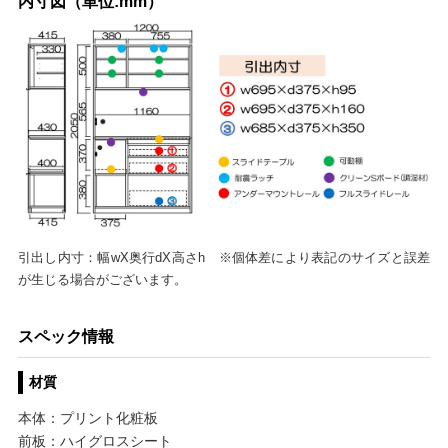
内寸図（単位:mm）
引出し内寸：幅wX奥行dX高さh ※個体差により表記のサイズと誤差
が生じる場合がございます。
スペック情報
材質
本体：プリント化粧板
前板：ハイグロスシート