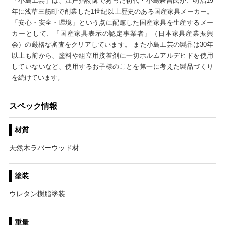
「小島工芸」は、江戸指物師であった初代・小島兼吉氏が、明治19
年に浅草三筋町で創業した1世紀以上歴史のある国産家具メーカー。
「安心・安全・環境」という点に配慮した国産家具を生産するメー
カーとして、「国産家具表示の認定事業者」（日本家具産業振興
会）の厳格な審査をクリアしています。 また小島工芸の製品は30年
以上も前から、塗料や組立用接着剤に一切ホルムアルデヒドを使用
していないなど、使用するお子様のことを第一に考えた製品づくり
を続けています。
スペック情報
材質
天然木ラバーウッド材
塗装
ウレタン樹脂塗装
重量