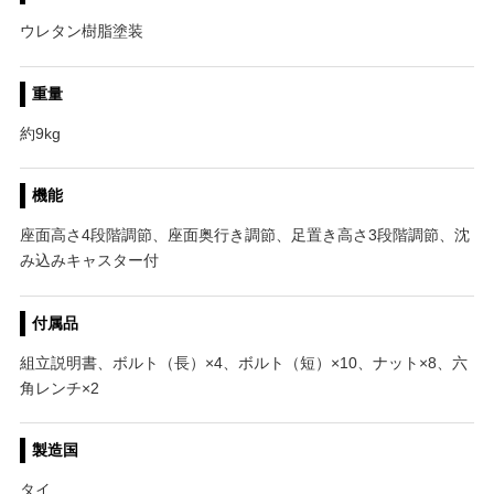
ウレタン樹脂塗装
重量
約9kg
機能
座面高さ4段階調節、座面奥行き調節、足置き高さ3段階調節、沈
み込みキャスター付
付属品
組立説明書、ボルト（長）×4、ボルト（短）×10、ナット×8、六
角レンチ×2
製造国
タイ