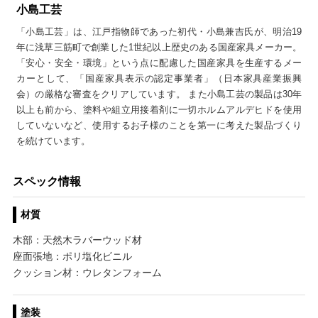
小島工芸
「小島工芸」は、江戸指物師であった初代・小島兼吉氏が、明治19
年に浅草三筋町で創業した1世紀以上歴史のある国産家具メーカー。
「安心・安全・環境」という点に配慮した国産家具を生産するメー
カーとして、「国産家具表示の認定事業者」（日本家具産業振興
会）の厳格な審査をクリアしています。 また小島工芸の製品は30年
以上も前から、塗料や組立用接着剤に一切ホルムアルデヒドを使用
していないなど、使用するお子様のことを第一に考えた製品づくり
を続けています。
スペック情報
材質
木部：天然木ラバーウッド材
座面張地：ポリ塩化ビニル
クッション材：ウレタンフォーム
塗装