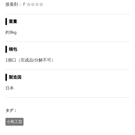
接着剤：Ｆ☆☆☆☆
重量
約9kg
梱包
1個口（完成品/分解不可）
製造国
日本
タグ：
小島工芸