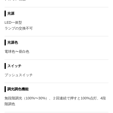
光源
LED一体型
ランプの交換不可
光源色
電球色〜昼白色
スイッチ
プッシュスイッチ
調光調色機能
無段階調光（100%〜30%）、２回連続で押すと100%点灯、4段
階調色