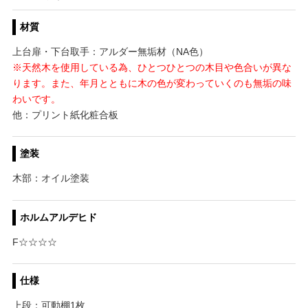
材質
上台扉・下台取手：アルダー無垢材（NA色）
※天然木を使用している為、ひとつひとつの木目や色合いが異な
ります。また、年月とともに木の色が変わっていくのも無垢の味
わいです。
他：プリント紙化粧合板
塗装
木部：オイル塗装
ホルムアルデヒド
F☆☆☆☆
仕様
上段：可動棚1枚