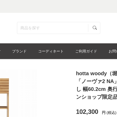
ブランド
コーディネート
ご利用ガイド
お問
hotta woo
「ノーヴァ2 NA
し 幅60.2cm 奥
ンショップ限定
102,300
円
(税込)