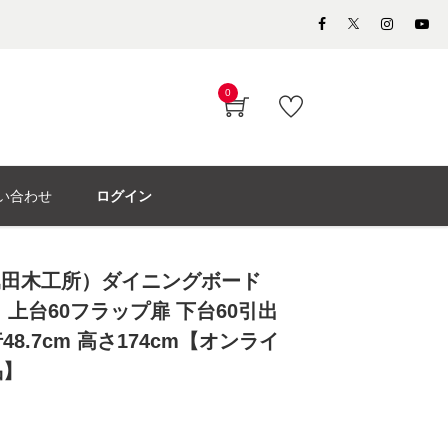
0
い合わせ
ログイン
dy（堀田木工所）ダイニングボード
」上台60フラップ扉 下台60引出
行48.7cm 高さ174cm【オンライ
品】