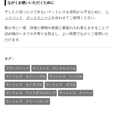
ながくお使いいただくために
干したり洗ったりできないマットレスを湿気から守るために、
ベ
ッドパッド
、
ボックスシーツ
を合わせてご使用ください。
数か月に一度、頭側と脚側や表面と裏面の入れ替えをすることで
詰め物のヘタリや片寄りを防止し、よい状態でながくご使用いた
だけます。
タグ：
フランスベッド
マットレス ボンネルコイル
マットレス セミシングル
マットレス シングル
マットレス セミダブル
マットレス ダブル
マットレス ワイドダブルロング
マットレス クイーン
マットレス クイーンロング