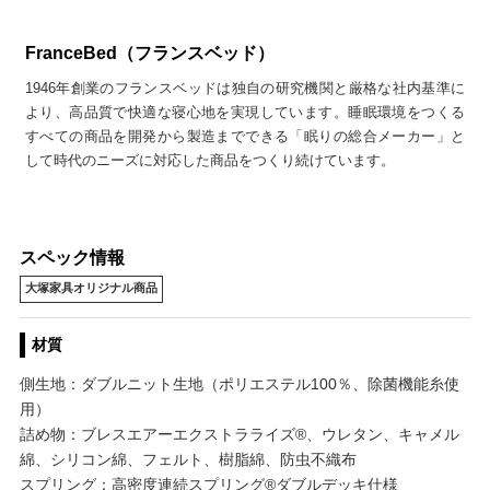
FranceBed（フランスベッド）
1946年創業のフランスベッドは独自の研究機関と厳格な社内基準に
より、高品質で快適な寝心地を実現しています。睡眠環境をつくる
すべての商品を開発から製造までできる「眠りの総合メーカー」と
して時代のニーズに対応した商品をつくり続けています。
スペック情報
大塚家具オリジナル商品
材質
側生地：ダブルニット生地（ポリエステル100％、除菌機能糸使
用）
詰め物：ブレスエアーエクストラライズ®、ウレタン、キャメル
綿、シリコン綿、フェルト、樹脂綿、防虫不織布
スプリング：高密度連続スプリング®ダブルデッキ仕様