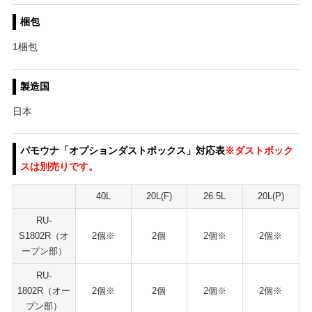
梱包
1梱包
製造国
日本
パモウナ「オプションダストボックス」対応表
※ダストボック
スは別売りです。
40L
20L(F)
26.5L
20L(P)
RU-
S1802R（オ
2個※
2個
2個※
2個※
ープン部）
RU-
1802R（オー
2個※
2個
2個※
2個※
プン部）