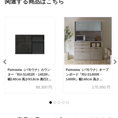
関連する商品はこちら
Pamouna（パモウナ）カウン
Pamouna（パモウナ）オープ
ター「RU-S1402R・1402R」
ンボード「RU-S1400R・
幅140cm 高さ93.8cm 奥行2サ
1400R」幅140cm 高さ
イズ（44.5cm・50cm）全4色
197.5cm 奥行2サイズ
88,300
円
170,300
円
（44.5cm・50cm）下台引出
しタイプ 全4色