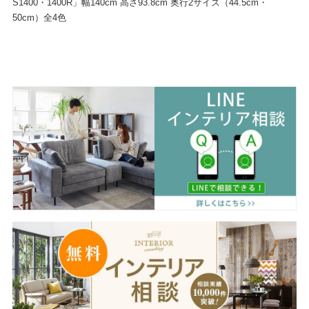
S1400・1400R」幅140cm 高さ93.8cm 奥行2サイズ（44.5cm・
50cm）全4色