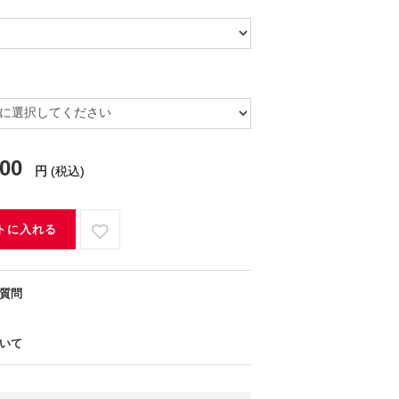
300
円
(税込)
トに入れる
質問
いて