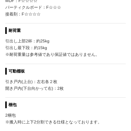
MDF：F☆☆☆☆
パーティクルボード：F☆☆☆
接着剤：F☆☆☆☆
耐荷重
引出し上部2杯：約25kg
引出し最下段：約15kg
※耐荷重量は参考値であり保証値ではありません。
可動棚板
引き戸内(上台)：左右各２枚
開き戸内(下台向かって右)：2枚
梱包
2梱包
※搬入時に上下2分割できる仕様となっております。