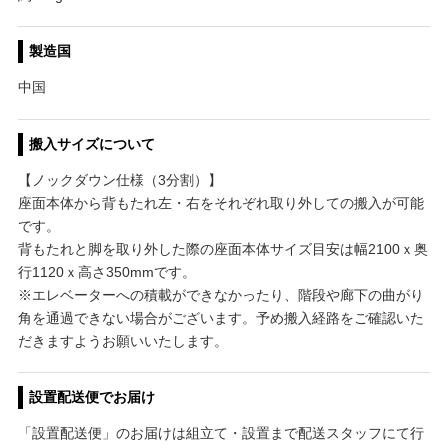
製造国
中国
搬入サイズについて
【ノックダウン仕様（3分割）】
座面本体から背もたれ左・右をそれぞれ取り外しての搬入が可能
です。
背もたれと脚を取り外した際の座面本体サイズ目安は幅2100ｘ奥
行1120ｘ高さ350mmです。
※エレベーターへの積載ができなかったり、階段や廊下の曲がり
角を通過できない場合がございます。予め搬入経路をご確認いた
だきますようお願いいたします。
設置配送便でお届け
「設置配送便」のお届けは組立て・設置まで配送スタッフにて行