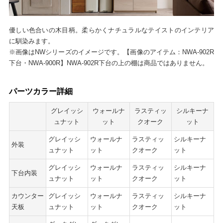
優しい色合いの木目柄。柔らかくナチュラルなテイストのインテリア
に馴染みます。
※画像はNWシリーズのイメージです。【画像のアイテム：NWA-902R
下台・NWA-900R】NWA-902R下台の上の棚は商品ではありません。
パーツカラー詳細
グレイッシ
ウォールナ
ラスティッ
シルキーナ
ュナット
ット
クオーク
ット
グレイッシ
ウォールナ
ラスティッ
シルキーナ
外装
ュナット
ット
クオーク
ット
グレイッシ
ウォールナ
ラスティッ
シルキーナ
下台内装
ュナット
ット
クオーク
ット
カウンター
グレイッシ
ウォールナ
ラスティッ
シルキーナ
天板
ュナット
ット
クオーク
ット