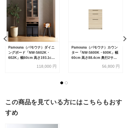
Pamouna（パモウナ）ダイニ
Pamouna（パモウナ）カウン
ングボード「NW-S602K・
ター「NW-S600K・600K」幅
602K」幅60cm 高さ193.1cm
60cm 高さ88.4cm 奥行2サイ
奥行2サイズ（44.5cm・
ズ（44.5cm・50cm）全4色
118,000
円
56,800
円
50cm）上台開き扉・下台オー
プンタイプ 全4色
この商品を見ている方にはこちらもおす
すめ