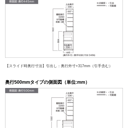
【スライド時奥行寸法】引出し：奥行外寸+317mm（引手含む）
奥行500mmタイプの側面図（単位:mm）