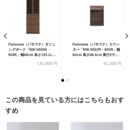
Pamouna（パモウナ）ダイニ
Pamouna（パモウナ）カウン
ングボード「NW-S600K・
ター「NW-S602R・602R」幅
600K」幅60cm 高さ193.1cm
60cm 高さ88.4cm 奥行2サイ
奥行2サイズ（44.5cm・
ズ（44.5cm・50cm）全4色
131,000
円
51,300
円
50cm）上台開き扉・下台引出
しタイプ 全4色
この商品を見ている方にはこちらもおす
すめ