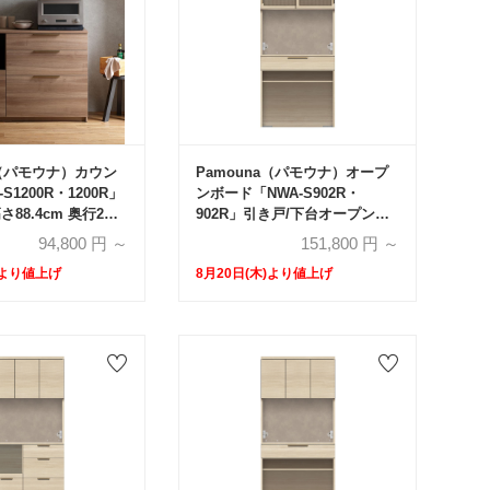
a（パモウナ）カウン
Pamouna（パモウナ）オープ
S1200R・1200R」
ンボード「NWA-S902R・
高さ88.4cm 奥行2サ
902R」引き戸/下台オープンタ
cm・50cm）全4色
イプ 幅90cm 高さ193.1cm 奥
94,800
円 ～
151,800
円 ～
行2サイズ（44.5cm・50cm）
)より値上げ
8月20日(木)より値上げ
全4色