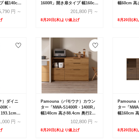
 幅140cm
1600R」開き扉タイプ 幅160cm
幅60cm 高
2サイズ
高さ193.1cm 奥行2サイズ
イズ（44.
5,790
円 ～
201,800
円 ～
）全4色
（44.5cm・50cm）全4色
ープン・下
げ
8月20日(木)より値上げ
8月20日(木
4色
ウナ）ダイニ
Pamouna（パモウナ）カウン
Pamoun
00K・
ター「NWA-S1400R・1400R」
ター「NWA-
193.1cm
幅140cm 高さ88.4cm 奥行2サ
幅160cm 
cm・
イズ（44.5cm・50cm）全4色
イズ（44.5
1,000
円 ～
102,800
円 ～
扉・下台引出
げ
8月20日(木)より値上げ
8月20日(木