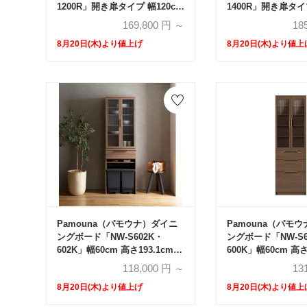
1200R」開き扉タイプ 幅120cm
1400R」開き扉タイプ
高さ193.1cm 奥行2サイズ
高さ193.1cm 奥行
169,800
円 ～
18
（44.5cm・50cm）全4色
（44.5cm・50cm
8月20日(木)より値上げ
8月20日(木)より値上
Pamouna（パモウナ）ダイニ
Pamouna（パモ
ングボード「NW-S602K・
ングボード「NW-S6
602K」幅60cm 高さ193.1cm
600K」幅60cm 高さ
奥行2サイズ（44.5cm・
奥行2サイズ（44.5
118,000
円 ～
13
50cm）上台開き扉・下台オー
50cm）上台開き
8月20日(木)より値上げ
8月20日(木)より値上
プンタイプ 全4色
しタイプ 全4色