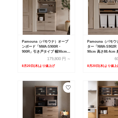
Pamouna（パモウナ）オープ
Pamouna（パモ
ンボード「NWA-S900R・
ター「NWA-S902R
900R」引き戸タイプ 幅90cm
90cm 高さ88.4c
高さ193.1cm 奥行2サイズ
（44.5cm・50cm
179,800
円 ～
6
（44.5cm・50cm）全4色
8月20日(木)より値上げ
8月20日(木)より値上