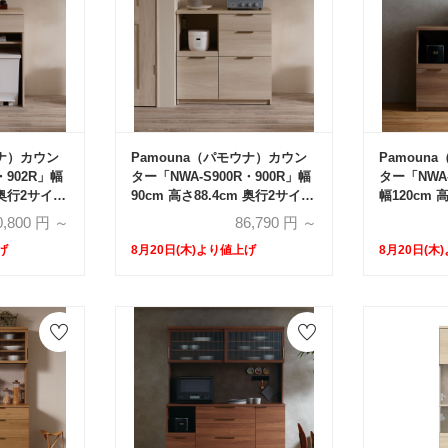
ウナ）カウン
Pamouna（パモウナ）カウン
Pamoun
・902R」幅
ター「NWA-S900R・900R」幅
ター「NWA-
m 奥行2サイズ
90cm 高さ88.4cm 奥行2サイズ
幅120cm 
）全4色
（44.5cm・50cm）全4色
イズ（44.5
0,800
円 ～
86,790
円 ～
げ
8月20日(木)より値上げ
8月20日(木