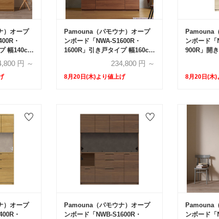
ウナ）オープ
Pamouna（パモウナ）オープ
Pamoun
400R・
ンボード「NWA-S1600R・
ンボード「N
 幅140cm
1600R」引き戸タイプ 幅160cm
900R」開
2サイズ
高さ193.1cm 奥行2サイズ
高さ193.1
4,800
円 ～
234,800
円 ～
）全4色
（44.5cm・50cm）全4色
（44.5cm
げ
8月20日(木)より値上げ
8月20日(木
ウナ）オープ
Pamouna（パモウナ）オープ
Pamoun
400R・
ンボード「NWB-S1600R・
ンボード「NW