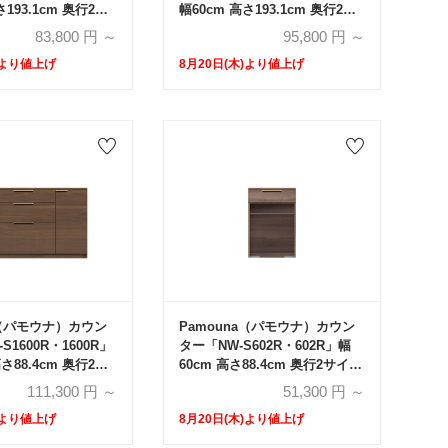
さ193.1cm 奥行2サ
幅60cm 高さ193.1cm 奥行2サ
5cm・50cm）上台オ
イズ（44.5cm・50cm）上台オ
83,800
円 ～
95,800
円 ～
台オープンタイプ 全
ープン・下台引出しタイプ 全4
)より値上げ
8月20日(木)より値上げ
色
a（パモウナ）カウン
Pamouna（パモウナ）カウン
S1600R・1600R」
ター「NW-S602R・602R」幅
高さ88.4cm 奥行2サ
60cm 高さ88.4cm 奥行2サイズ
cm・50cm）全4色
（44.5cm・50cm）全4色
111,300
円 ～
51,300
円 ～
)より値上げ
8月20日(木)より値上げ