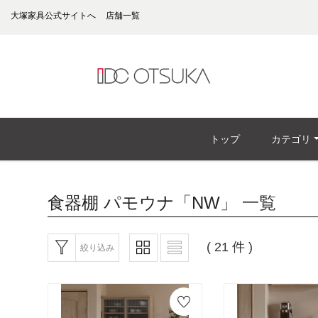
大塚家具公式サイトへ
店舗一覧
トップ
カテゴリ
食器棚 パモウナ「NW」
一覧
( 21 件 )
絞り込み