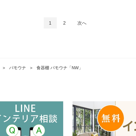
1
2
次へ
＞
パモウナ
＞
食器棚 パモウナ「NW」