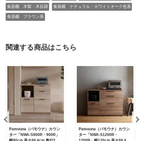
食器棚 木製・木目調
食器棚 ナチュラル・ホワイトオーク色系
食器棚 ブラウン系
関連する商品はこちら
Pamouna（パモウナ）カウン
Pamouna（パモウナ）カウン
ター「NWA-S900R・900R」
ター「NWA-S1200R・
幅90cm 高さ88.4cm 奥行2サ
1200R」幅120cm 高さ88.4cm