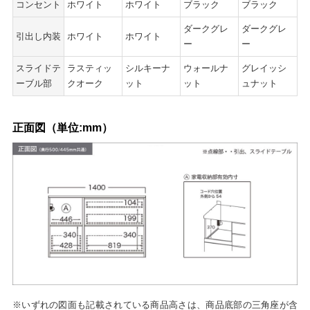
コンセント
ホワイト
ホワイト
ブラック
ブラック
ダークグレ
ダークグレ
引出し内装
ホワイト
ホワイト
ー
ー
スライドテ
ラスティッ
シルキーナ
ウォールナ
グレイッシ
ーブル部
クオーク
ット
ット
ュナット
正面図（単位:mm）
※いずれの図面も記載されている商品高さは、商品底部の三角座が含