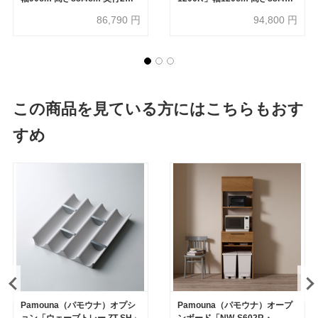
イズ（44.5cm・50cm）全4色
奥行2サイズ（44.5cm・
86,790
円
94,800
円
50cm）全4色
この商品を見ている方にはこちらもおす
すめ
Pamouna（パモウナ）オプシ
Pamouna（パモウナ）オープ
ョン「ウェーブトレー ZT-SH」
ンボード「NW-S602R・