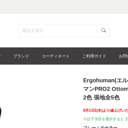
ブランド
コーディネート
ご利用ガイド
お問
Ergohuman
マンPRO2 Otto
2色 張地全5色
8月13日(木)より値上げい
※以下項目を選択すると【
フレームのカラー