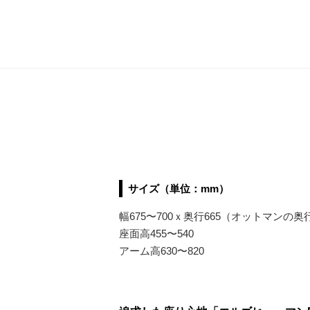
サイズ（単位：mm）
幅675〜700ｘ奥行665（オットマンの奥行4
座面高455〜540
アーム高630〜820