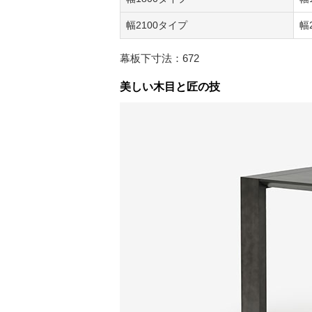
幅2100タイプ
幅
幕板下寸法：672
美しい木目と匠の技