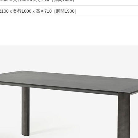
2100ｘ奥行1000ｘ高さ710［脚間1900］