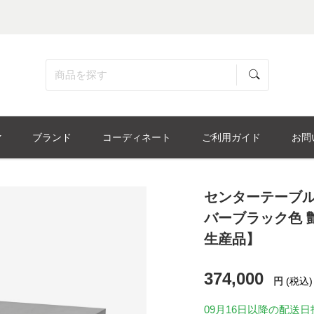
ブランド
コーディネート
ご利用ガイド
お問
センターテーブル
バーブラック色 艶
生産品】
374,000
円
(税込)
09月16日
以降の配送日